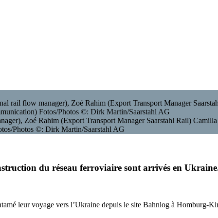
w manager), Zoé Rahim (Export Transport Manager Saarstahl Rail) Camill
tos/Photos ©: Dirk Martin/Saarstahl AG
nstruction du réseau ferroviaire sont arrivés en Ukraine
t entamé leur voyage vers l’Ukraine depuis le site Bahnlog à Homburg-Ki