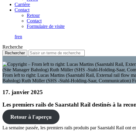
Carrière
Contact
Retour
Contact
Formulaire de visite
fr
en
Recherche
From left to right: Lucas Martins (Saarstahl Rail, External rail flo
Bahnlog) Ruth Müller (SHS -Stahl-Holding-Saar, Communication) Fo
17. janvier 2025
Les premiers rails de Saarstahl Rail destinés à la reco
Retour à l'aperçu
La semaine passée, les premiers rails produits par Saarstahl Rail on