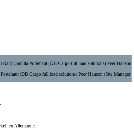
a Portehaut (DB Cargo full load solutions) Peer Hanson (Site Manager
.
rkel, en Allemagne.