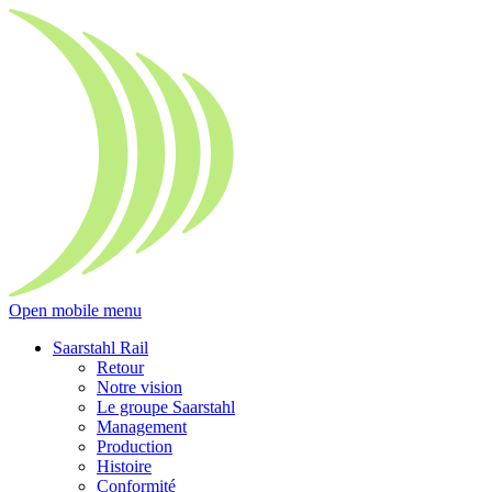
Zum
Zum
Inhalt
Hauptmenü
Open mobile menu
Saarstahl Rail
Retour
Notre vision
Le groupe Saarstahl
Management
Production
Histoire
Conformité